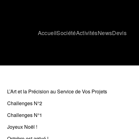
Accueil
Société
Activités
News
Devis
L’Art et la Précision au Service de Vos Projets
Challenges N°2
Challenges N°1
Joyeux Noël !
Octobre est arrivé !