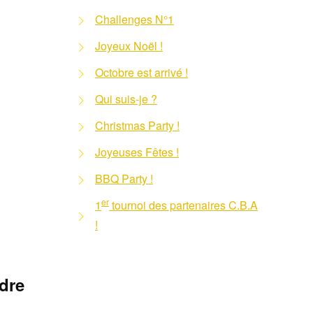
Challenges N°1
Joyeux Noël !
Octobre est arrivé !
Qui suis-je ?
Christmas Party !
Joyeuses Fêtes !
BBQ Party !
er
1
tournoi des partenaires C.B.A
!
ndre